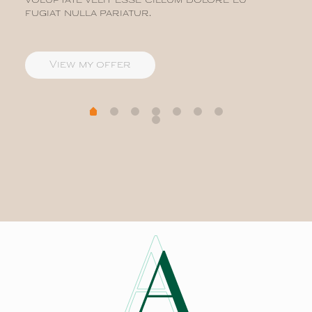
voluptate velit esse cillum dolore eu
fugiat nulla pariatur.
View my offer