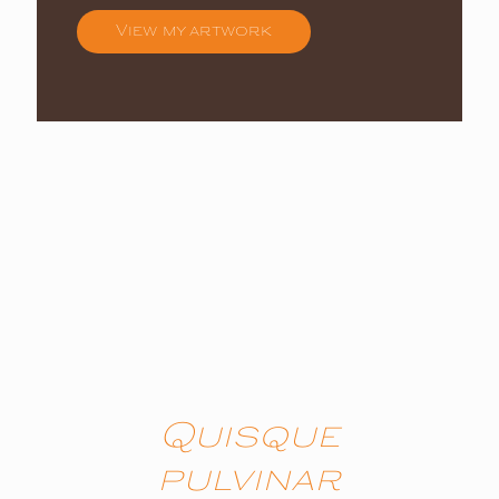
View my artwork
Quisque
pulvinar