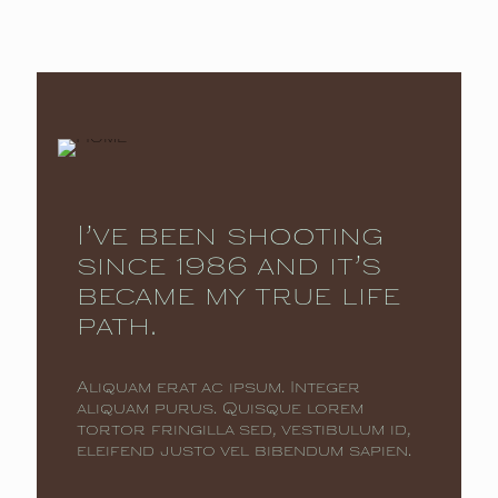
I’ve been shooting
since 1986 and it’s
became my true life
path.
Aliquam erat ac ipsum. Integer
aliquam purus. Quisque lorem
tortor fringilla sed, vestibulum id,
eleifend justo vel bibendum sapien.